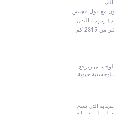
الم.
عاون مع دول مجلس
دة ومهمة للنقل
السريع إلى الأسواق المجاورة عبر شبكة سكك حديدية تمتد على أكثر من 2315 كم
اللوجستي ويرفع
ة لوجستية حيوية
يدية التي تمنح
ل سليم للمؤشرات