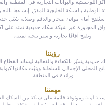
كز اللوجستية والبوابات التجارية في المنطقة والع
 الوطنية بالشبكة الخليجية المقرّر إنشاءها بالت
 ستُفتح أمام موانئ صحار والدقم وصلالة سُبُل جدي
وتفتح آفاقًا تجارية واستراتيجية ثمينة.
رؤيتنا
حديدية يتميّز بالكفاءة والفعالية ليساند القطاع 
ج المحلي الإجمالي للسلطنة ويثبّت مكانتها كبواب
ورائدة في المنطقة.
مهمتنا
تية آمنة وموثوقة قائمة على شبكة من السكك الحد
نافسية تستند إلى قدرات تشغيلية متفوّقة وتحلي